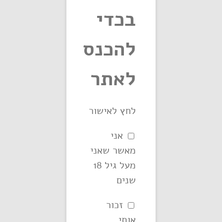
בכדי
להכנס
לאתר
נייר גלגול
SLIM גדול
לחץ לאישור
אני
מאשר שאני
פרטים נוספים
מעל גיל 18
שנים
זכור
אותי