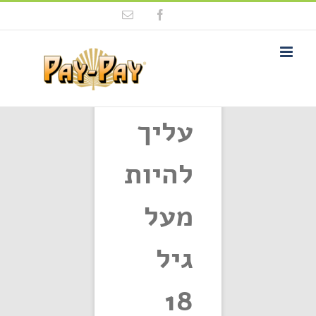
Ski
Email
Facebook
t
conten
פתח סרגל נגישות
עליך
סידור לפי
ברירת מחדל
להיות
הציגו
12 מוצרים
מעל
גיל
18