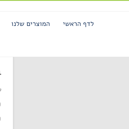
Ski
t
conten
לדף הראשי
המוצרים שלנו
ב
פתח סרגל נגישות
ל
סידור לפי
ברירת מחדל
הציגו
12 מוצרים