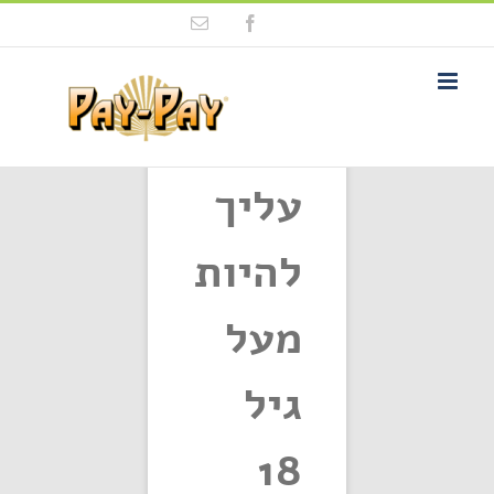
Ski
Email
Facebook
t
conten
פתח סרגל נגישות
עליך
סידור לפי
שם
להיות
הציגו
12 מוצרים
מעל
גיל
18