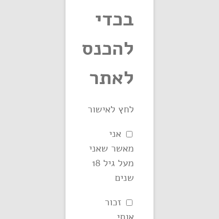
בכדי
להכנס
לאתר
פילטרים נייר
לחץ לאישור
לגלגול – 50
אני
מאשר שאני
יחידות
מעל גיל 18
שנים
זכור
פרטים נוספים
אותי